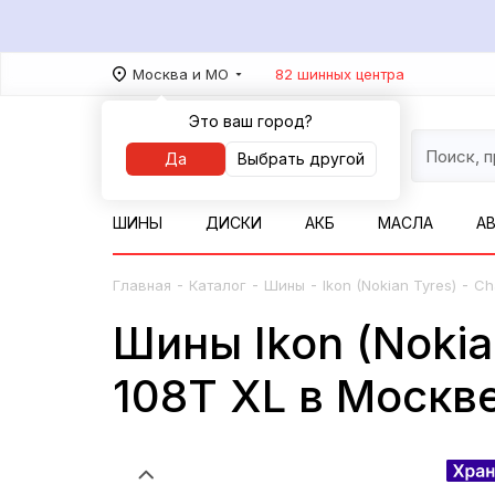
Москва и МО
82 шинных центра
Это ваш город?
Да
Выбрать другой
ШИНЫ
ДИСКИ
АКБ
МАСЛА
А
-
-
-
-
Главная
Каталог
Шины
Ikon (Nokian Tyres)
Ch
Шины Ikon (Nokia
108T XL в Москв