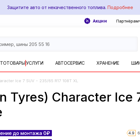
Защитите авто от некачественного топлива.
Подробнее
Акции
Партнёрам
ВТОТОВАРЫ
УСЛУГИ
АВТОСЕРВИС
ХРАНЕНИЕ
ШИ
-
aracter Ice 7 SUV
235/65 R17 108T XL
n Tyres) Character Ice
е
4.9
6