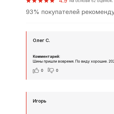
4.9
на основе
оценок.
62
93% покупателей рекоменду
Олег С.
Комментарий:
Шины пришли вовремя. По виду хорошие. 202
0
0
Игорь