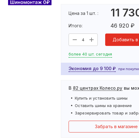
11 73
Цена за 1 шт. :
46 920
₽
Итого:
Добавить в
4
более 40 шт. сегодня
Экономия до
9 100
₽
при покупке
В
82 центрах Колесо.ру
вы мо
Купить и установить
шины
Оставить
шины
на хранение
Зарезервировать товар и забр
Забрать в магазине