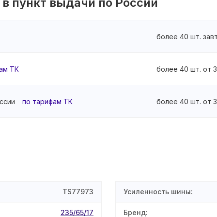
 в пункт выдачи по России
более 40 шт. зав
ам ТК
более 40 шт. от 
ссии
по тарифам ТК
более 40 шт. от 
TS77973
Усиленность шины
:
235/65/17
Бренд
: