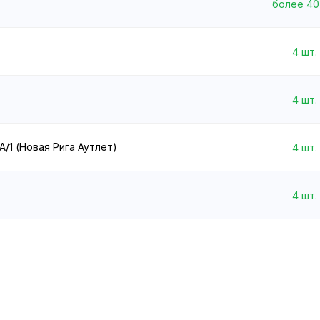
более 40
4
шт.
4
шт.
А/1 (Новая Рига Аутлет)
4
шт.
4
шт.