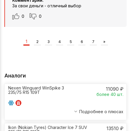
Комментарий:
За свои деньги - отличный выбор
0
0
1
2
3
4
5
6
7
»
Аналоги
Nexen Winguard WinSpike 3
11090
₽
235/75 R15 109T
более 40
шт.
Подробнее о плюсах
Ikon (Nokian Tyres) Character Ice 7 SUV
13510
₽