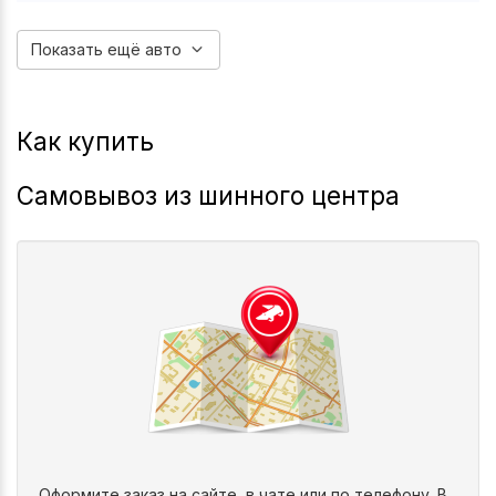
1997-2006
2006-2011
B-Series
Bt-50
Показать ещё авто
Как купить
Самовывоз из шинного центра
Оформите заказ на сайте, в чате или по телефону. В