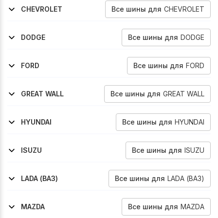
Все
шины
для
CHEVROLET
CHEVROLET
1994-2005
2003-2012
1994-2005
Blazer
Colorado
Blazer
Все
шины
для
DODGE
DODGE
1998-2005
1998-2004
Dakota
Durango
Все
шины
для
FORD
FORD
1996-2004
1999-2006
2006-2009
2009-2011
F-150
Ranger
Ranger
Ranger
Все
шины
для
GREAT WALL
GREAT WALL
2006-2013
2001-2010
2004-2013
Pegasus
Safe
Sing
Все
шины
для
HYUNDAI
HYUNDAI
1998-2003
2001-2006
Galloper
Terracan
Все
шины
для
ISUZU
ISUZU
1998-2004
1998-2004
Rodeo
Rodeo-Sport
Все
шины
для
LADA (ВАЗ)
LADA (ВАЗ)
2017-2020
2021-2026
4x4-Bronto
Niva-Legend-Bronto
Все
шины
для
MAZDA
MAZDA