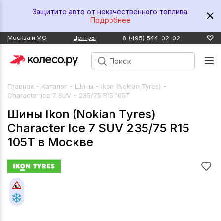
Защитите авто от некачественного топлива.
Подробнее
8 (495) 544-02-02
Москва и МО
Центры
-
-
-
-
Главная
Каталог
Шины
Ikon (Nokian Tyres)
-
Character Ice 7 SUV
235/75 R15 105T
Шины Ikon (Nokian Tyres)
Character Ice 7 SUV 235/75 R15
105T в Москве