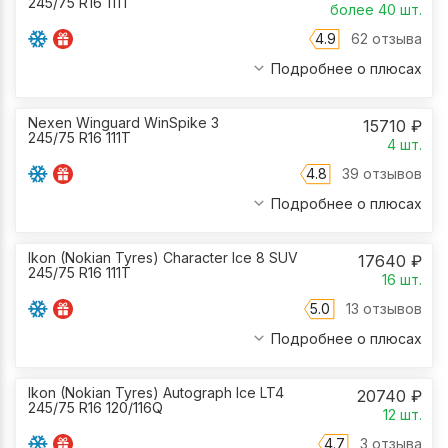
245/75 R16 111T
более 40
шт.
4.9
62 отзыва
Подробнее о плюсах
Nexen Winguard WinSpike 3
15710
₽
245/75 R16 111T
4
шт.
4.8
39 отзывов
Подробнее о плюсах
Ikon (Nokian Tyres) Character Ice 8 SUV
17640
₽
245/75 R16 111T
16
шт.
5.0
13 отзывов
Подробнее о плюсах
Ikon (Nokian Tyres) Autograph Ice LT4
20740
₽
245/75 R16 120/116Q
12
шт.
4.7
3 отзыва