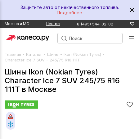
Защитите авто от некачественного топлива.
Подробнее
8 (495) 544-02-02
Москва и МО
Центры
-
-
-
-
Главная
Каталог
Шины
Ikon (Nokian Tyres)
-
Character Ice 7 SUV
245/75 R16 111T
Шины Ikon (Nokian Tyres)
Character Ice 7 SUV 245/75 R16
111T в Москве