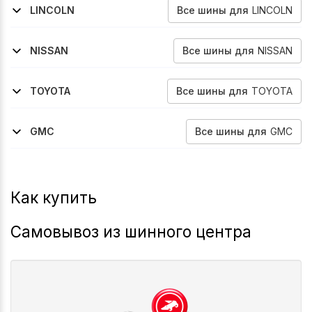
Все
шины
для
LINCOLN
LINCOLN
1998-2002
Navigator
Все
шины
для
NISSAN
NISSAN
2005-2014
Pathfinder
Все
шины
для
TOYOTA
TOYOTA
2004-2015
2015-2023
Tacoma
Tacoma
Все
шины
для
GMC
GMC
1999-2006
1999-2006
2007-2014
Yukon
Yukon-Xl-2500
Yukon-Xl-2500
Как купить
Самовывоз из шинного центра