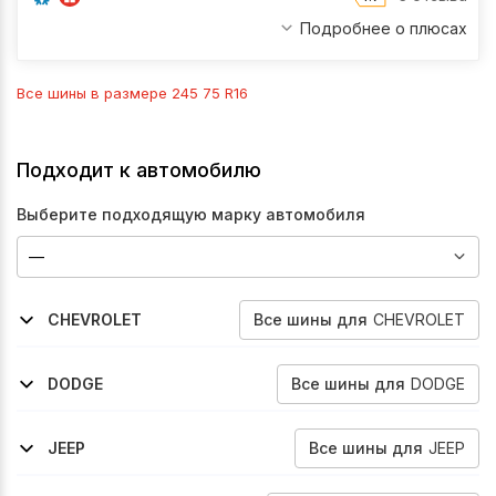
Подробнее о плюсах
Все шины в размере
245 75 R16
Подходит к автомобилю
Выберите подходящую марку автомобиля
Все
шины
для
CHEVROLET
CHEVROLET
2001-2006
2002-2026
1998-2006
2006-2016
2000-2006
1999-2006
Avalanche
Express
Silverado
Silverado
Suburban
Tahoe
Все
шины
для
DODGE
DODGE
2001-2009
Ram-2500
Все
шины
для
JEEP
JEEP
2006-2010
2006-2010
Wrangler
Wrangler-Unlimited