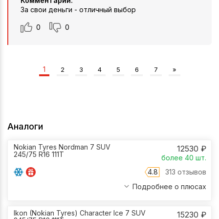
Комментарий:
За свои деньги - отличный выбор
0
0
1
2
3
4
5
6
7
»
Аналоги
Nokian Tyres Nordman 7 SUV
12530
₽
245/75 R16 111T
более 40
шт.
4.8
313 отзывов
Подробнее о плюсах
Ikon (Nokian Tyres) Character Ice 7 SUV
15230
₽