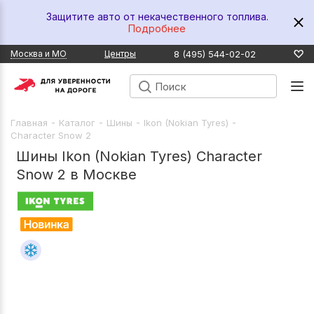
Защитите авто от некачественного топлива.
Подробнее
8 (495) 544-02-02
Москва и МО
Центры
-
-
-
-
Главная
Каталог
Шины
Ikon (Nokian Tyres)
Character Snow 2
Шины Ikon (Nokian Tyres) Character
Snow 2 в Москве