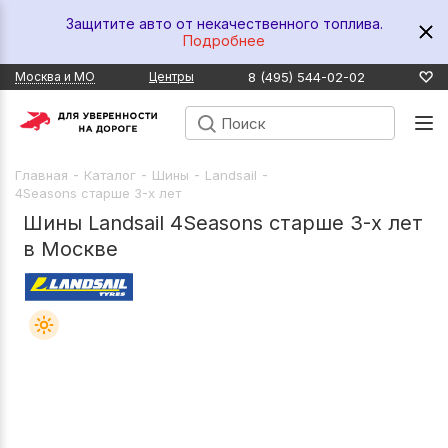
Защитите авто от некачественного топлива.
Подробнее
8 (495) 544-02-02
Москва и МО
Центры
-
-
-
-
Главная
Каталог
Шины
Landsail
4Seasons старше 3-х лет
Шины Landsail 4Seasons старше 3-х лет
в Москве