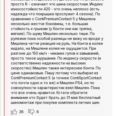
просто R - означает что шина скоростная. Индекс
износостойкости 420 - это очень неплохо (есть
надежда что покрышка прослужит 4 сезона). По
сравнению с ContiPremiumContact 5 у Мишлена
несколько жестче боковины, т.е. большая
стойкость к грыжам (у Конти они как тряпка,
мягкие). По шуму Мишлен несколько тише. По
рулежке пока особой разницы не вижу но вроде у
Мишлена четче реакция на руль. На Конти в колее
кидало, на Мишлене колея не ощущается. При
разгоне до 150 км/ч - никаких гулов и завываний,
просто тихое шуршание. По индексу скорости (и
соответственно надежности на высоких
скоростях) Мишлен также интереснее Конти. По
цене одинаковые. Пишу потому что выбирал из
ContiPremiumContact 5 (а точнее ContiSportContact
что почти одно и то же) и Мишлен PS4, но по
совокупности характеристик взял Мишлен. Пока
что все очень нравится. Кстати обратите
внимание кто будет брать до 31 мая бесплатный
шиномонтаж при покупке комплекта летних шин.
36
6