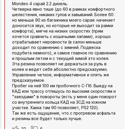
Mondeo 4 сарай 2.2 дизель.
Четверка явно тише (до 60 в рамках комфортного
шелестения, никаких гулов и завываний. Более 60
но меньше 90 из багажника моего сарая. начинает
доносится звук, но которые не выходит за рамки
комфорта), мягче на низких скоростях (прям
хочется сравнить с кошачьими лапами), хорошо
отрабатывает неровности (в салон меньше
доходит по сравнению с зимней. Подвеска
подубита немного), и самое главное по сравнению
и прошлым летом и с текущей зимой это колея.
Эта резина позволяет не держаться за руль в
колее и ведет себя абсолютно предсказуемо.
Управление четкое, информативное и опять же
предсказуемое.
Пробег на ней 100 км пробочного С-Пб. Выеду на
КАД или трассу отпишусь по высоким скоростям и
"заездами" в повороты (есть у меня один поворот
со внутреннего кольца КАД на ЗСД на южном
участке. Хакка там 90 позволяет, PS2 120).
Так же есть ощущение, что с прогревом асфальта
и резины все будет только лучше.
32
5