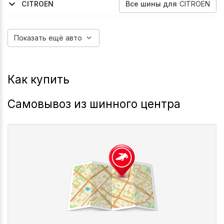
Все
шины
для
CITROEN
CITROEN
2013-2016
2019-2022
2010-2016
2011-2016
2016-2018
2019-2022
C4
C4
Ds3
Ds4
C4
C4
Показать ещё авто
Как купить
Самовывоз из шинного центра