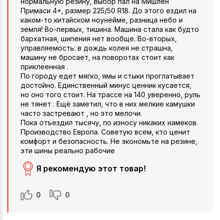
нормальную резину, выбор пал на Мишлен
Примаси 4+, размер 225/50 R18. До этого ездил на
каком-то китайском ноунейме, разница небо и
земля! Во-первых, тишина. Машина стала как будто
бархатная, шипения нет вообще. Во-вторых,
управляемость: в дождь колея не страшна,
машину не бросает, на поворотах стоит как
приклеенная .
По городу едет мягко, ямы и стыки проглатывает
достойно. Единственный минус ценник кусается,
но оно того стоит. На трассе на 140 уверенно, руль
не тянет . Ещё заметил, что в них мелкие камушки
часто застревают , но это мелочи.
Пока отъездил тысячу, по износу никаких намеков.
Производство Европа. Советую всем, кто ценит
комфорт и безопасность. Не экономьте на резине,
эти шины реально рабочие
Я рекомендую этот товар!
0
0