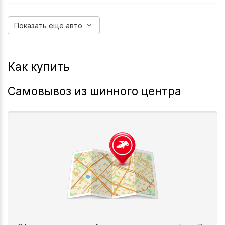
2007-2020
2008-2016
Grand-Caravan
Journey
Показать ещё авто
Как купить
Самовывоз из шинного центра