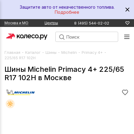
Защитите авто от некачественного топлива.
Подробнее
8 (495) 544-02-02
Москва и МО
Центры
-
-
-
-
-
Главная
Каталог
Шины
Michelin
Primacy 4+
225/65 R17 102H
Шины Michelin Primacy 4+ 225/65
R17 102H в Москве