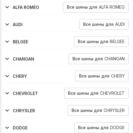
Все
шины
для
ALFA ROMEO
ALFA ROMEO
2017-2026
Stelvio
Все
шины
для
AUDI
AUDI
2008-2012
Q5
Все
шины
для
BELGEE
BELGEE
2024-2026
X70
Все
шины
для
CHANGAN
CHANGAN
2018-2020
2020-2024
Cs75
Cs75-Fl
Все
шины
для
CHERY
CHERY
2014-2020
2019-2020
2020-2024
2022-2024
Tiggo-5
Tiggo-7
Tiggo-7-Pro
Tiggo-7-Pro-Max
Все
шины
для
CHEVROLET
CHEVROLET
2009-2016
2016-2024
2017-2021
Equinox
Equinox
Equinox
Все
шины
для
CHRYSLER
CHRYSLER
2008-2011
2011-2016
2007-2010
2011-2016
Grand-Voyager
Grand-Voyager
Town-Iamp--country
Town-Iamp--country
Все
шины
для
DODGE
DODGE