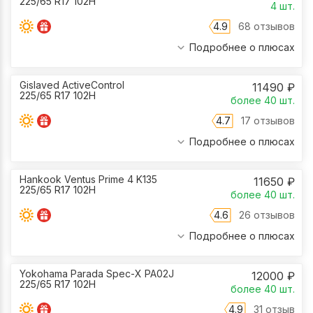
225/65 R17 102H
4
шт.
4.9
68 отзывов
Подробнее о плюсах
Gislaved ActiveControl
11490
₽
225/65 R17 102H
более 40
шт.
4.7
17 отзывов
Подробнее о плюсах
Hankook Ventus Prime 4 K135
11650
₽
225/65 R17 102H
более 40
шт.
4.6
26 отзывов
Подробнее о плюсах
Yokohama Parada Spec-X PA02J
12000
₽
225/65 R17 102H
более 40
шт.
4.9
31 отзыв