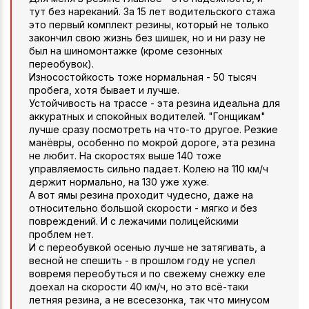
тут без нареканий. За 15 лет водительского стажа
это первый комплект резины, который не только
закончил свою жизнь без шишек, но и ни разу не
был на шиномонтажке (кроме сезонных
переобувок).
Износостойкость тоже нормальная - 50 тысяч
пробега, хотя бывает и лучше.
Устойчивость на трассе - эта резина идеальна для
аккуратных и спокойных водителей. "Гонщикам"
лучше сразу посмотреть на что-то другое. Резкие
манёвры, особенно по мокрой дороге, эта резина
не любит. На скоростях выше 140 тоже
управляемость сильно падает. Колею на 110 км/ч
держит нормально, на 130 уже хуже.
А вот ямы резина проходит чудесно, даже на
относительно большой скорости - мягко и без
повреждений. И с лежачими полицейскими
проблем нет.
И с переобувкой осенью лучше не затягивать, а
весной не спешить - в прошлом году не успел
вовремя переобуться и по свежему снежку еле
доехал на скорости 40 км/ч, но это всё-таки
летняя резина, а не всесезонка, так что минусом