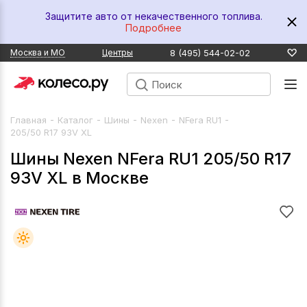
Защитите авто от некачественного топлива.
Подробнее
8 (495) 544-02-02
Москва и МО
Центры
-
-
-
-
-
Главная
Каталог
Шины
Nexen
NFera RU1
205/50 R17 93V XL
Шины Nexen NFera RU1 205/50 R17
93V XL в Москве