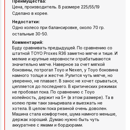
Преимущества:
Цена, производитель. В размере 225/55/19
Сделано в корее.
Недостатки:
Одно колесо при балансировке, около 70 гр.
остальные 30-50.
Комментарий:
Буду сравнивать предыдущей. По сравнению со
штатной TOYO Proxes R36 заметно мягче и тише. И
мелкие и крупные неровности отрабатываются
значительно мягче. Наверное за счет мягкой
боковины, потрогал Toyo и Nexen, у Toyo боковина
намного толще и жестче. Рулится чуть мягче, но
уверенно, не плавает. В занос не хочет срываться,
цепляется до последнего. В критических режимах
не пробовал пока. По сравнению с Toyo
колейность, держит на 5+ (в этом размере). Та в
колею прям таки заныривала и выезжать не
хотела. В целом пока резиной очень доволен.
Машина стала комфортнее, шума намного меньше,
держак хороший. Думаю нужно быть чуть
аккуратнее с ямами и бордюрами.