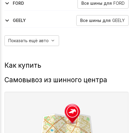
Все
шины
для
FORD
FORD
2006-2015
2010-2015
2012-2022
2012-2022
2012-2020
Galaxy
Mondeo
Mondeo
Mondeo
Fusion
Все
шины
для
GEELY
GEELY
2023-2026
Preface
Показать ещё авто
Как купить
Самовывоз из шинного центра