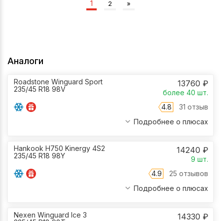
1
2
»
Аналоги
Roadstone Winguard Sport
13760
₽
235/45 R18 98V
более 40
шт.
4.8
31 отзыв
Подробнее о плюсах
Hankook H750 Kinergy 4S2
14240
₽
235/45 R18 98Y
9
шт.
4.9
25 отзывов
Подробнее о плюсах
Nexen Winguard Ice 3
14330
₽