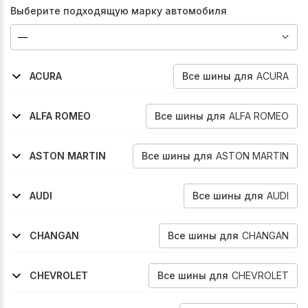
Выберите подходящую марку автомобиля
Все
шины
для
ACURA
ACURA
2008-2014
Tsx
Все
шины
для
ALFA ROMEO
ALFA ROMEO
2005-2011
2006-2011
159
159
Все
шины
для
ASTON MARTIN
ASTON MARTIN
2005-2017
Vantage-V8
Все
шины
для
AUDI
AUDI
2001-2002
2006-2011
2019-2026
2024-2026
2024-2026
A8l
S6
Sq2
A5
S5
Все
шины
для
CHANGAN
CHANGAN
2022-2026
2025-2026
Uni-V
Qiyuan-Nevo-A06
Все
шины
для
CHEVROLET
CHEVROLET
2011-2016
Orlando