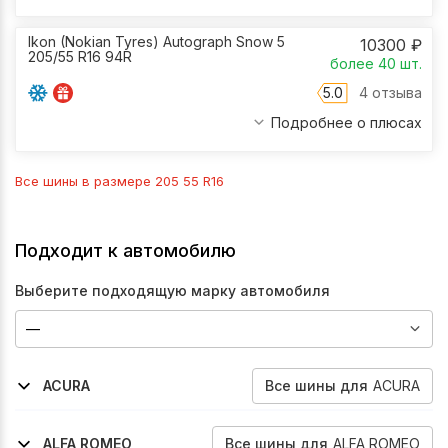
Ikon (Nokian Tyres) Autograph Snow 5
10300
₽
205/55 R16 94R
более 40
шт.
5.0
4 отзыва
Подробнее о плюсах
Все шины в размере
205 55 R16
Подходит к автомобилю
Выберите подходящую марку автомобиля
Все
шины
для
ACURA
ACURA
2001-2005
2005-2006
Rsx
Rsx
Все
шины
для
ALFA ROMEO
ALFA ROMEO