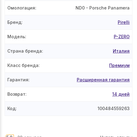
Омологация
:
ND0
- Porsche Panamera
Бренд
:
Pirelli
Модель
:
P-ZERO
Страна бренда
:
Италия
Класс бренда
:
Премиум
Гарантия
:
Расширенная гарантия
Возврат
:
14 дней
Код
:
100484559263