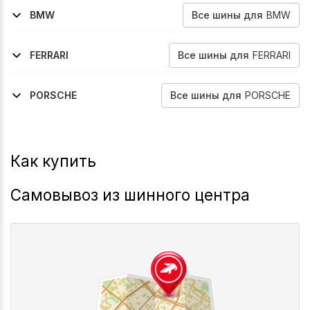
Все
шины
для
BMW
BMW
2000-2006
2006-2010
2010-2013
2013-2018
2009-2015
2008-2014
2014-2019
2009-2015
X5
X5
X5
X5
X5-M
X6
X6
X6-M
Все
шины
для
FERRARI
FERRARI
2019-2024
2017-2024
2012-2017
812-Gts
812-Superfast
F12-Berlinetta
Все
шины
для
PORSCHE
PORSCHE
2016-2023
2024-2026
Panamera
Panamera
Как купить
Самовывоз из шинного центра