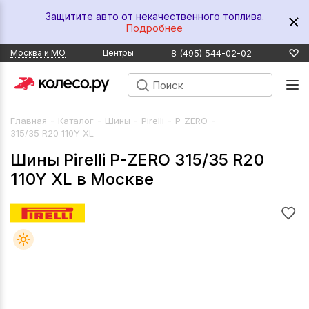
Защитите авто от некачественного топлива.
Подробнее
8 (495) 544-02-02
Москва и МО
Центры
-
-
-
-
-
Главная
Каталог
Шины
Pirelli
P-ZERO
315/35 R20 110Y XL
Шины Pirelli P-ZERO 315/35 R20
110Y XL в Москве