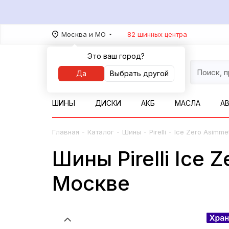
Москва и МО
82 шинных центра
Это ваш город?
Да
Выбрать другой
ШИНЫ
ДИСКИ
АКБ
МАСЛА
А
-
-
-
-
Главная
Каталог
Шины
Pirelli
Ice Zero Asimme
Шины Pirelli Ice 
Москве