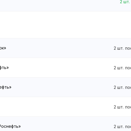
2
шт.
рк»
2
шт.
по
ефть»
2
шт.
по
нефть»
2
шт.
по
2
шт.
по
«Роснефть»
2
шт.
по