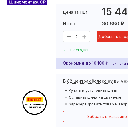
15 4
Цена за 1 шт. :
30 880
₽
Итого:
Добавить в ко
2
2 шт. сегодня
Экономия до
10 100
₽
при покупк
В
82 центрах Колесо.ру
вы мо
Купить и установить
шины
Оставить
шины
на хранение
Зарезервировать товар и забр
Забрать в магазине