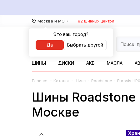
Москва и МО
82 шинных центра
Это ваш город?
Да
Выбрать другой
ШИНЫ
ДИСКИ
АКБ
МАСЛА
А
-
-
-
-
Главная
Каталог
Шины
Roadstone
Eurovis HP
Шины Roadstone E
Москве