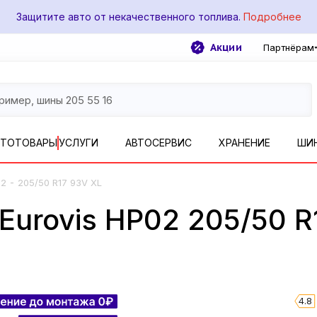
Защитите авто от некачественного топлива.
Подробнее
Акции
Партнёрам
ВТОТОВАРЫ
УСЛУГИ
АВТОСЕРВИС
ХРАНЕНИЕ
ШИ
-
02
205/50 R17 93V XL
urovis HP02 205/50 R
4.8