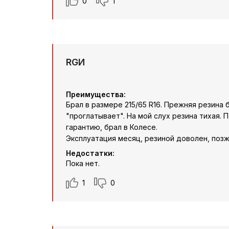
0
1
RGИ
Преимущества:
Брал в размере 215/65 R16. Прежняя резина б
"проглатывает". На мой слух резина тихая.
гарантию, брал в Колесе.
Эксплуатация месяц, резиной доволен, поз
Недостатки:
Пока нет.
1
0