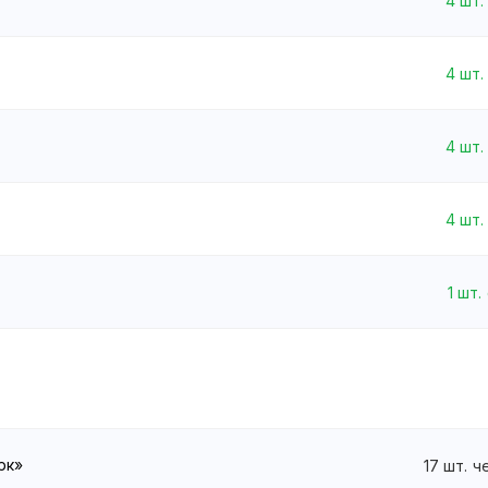
4
шт.
4
шт.
4
шт.
4
шт.
1
шт.
рк»
17
шт.
ч