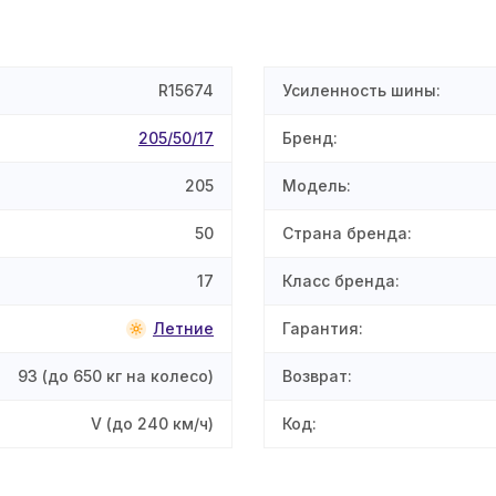
R15674
Усиленность шины
:
205/50/17
Бренд
:
205
Модель
:
50
Страна бренда
:
17
Класс бренда
:
Летние
Гарантия
:
93
(до 650 кг на колесо)
Возврат
:
V
(до 240 км/ч)
Код
: