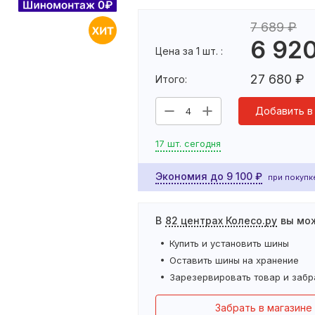
7 689
₽
6 92
Цена за 1 шт. :
27 680
₽
Итого:
Добавить в
4
17 шт. сегодня
Экономия до
9 100
₽
при покупке
В
82 центрах Колесо.ру
вы мо
Купить и установить
шины
Оставить
шины
на хранение
Зарезервировать товар и забр
Забрать в магазине