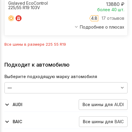
Gislaved EcoControl
13880
₽
225/55 R19 103V
более 40
шт.
4.8
17 отзывов
Подробнее о плюсах
Все шины в размере
225 55 R19
Подходит к автомобилю
Выберите подходящую марку автомобиля
Все
шины
для
AUDI
AUDI
2021-2026
2024-2026
E-Tron-Gt
A6-E-Tron
Все
шины
для
BAIC
BAIC