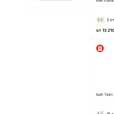
КиК Flank
Rial
OZ
Inforged
5.0
2 о
ATS
от
13 21
Borbet
PDW
LS
LS Flow Forming
Off-Road Wheels
Magnetto
Gold Wheel
iFree Original
КиК Тейт 
Trebl
ТЗСК
5.0
16 