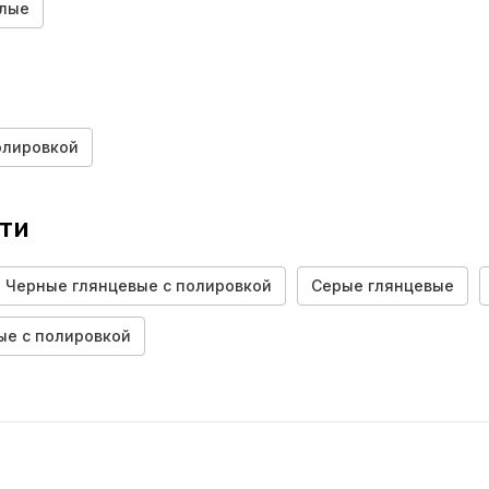
лые
олировкой
сти
Черные глянцевые с полировкой
Серые глянцевые
ые с полировкой