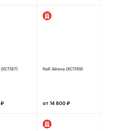
 (КС1187)
КиК Айона (КС1169)
₽
от
14 800
₽