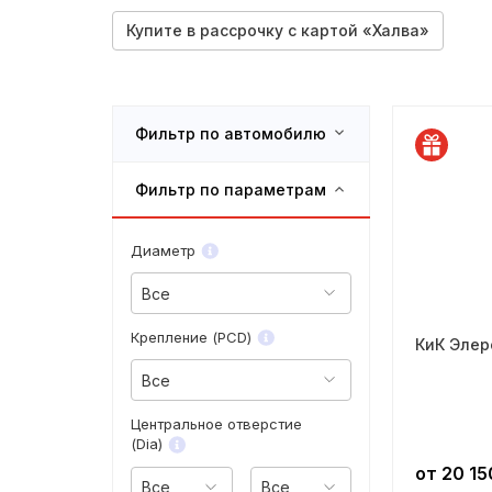
Купите в рассрочку с картой «Халва»
Фильтр по автомобилю
Фильтр по параметрам
Марка
—
Диаметр
Модель
Все
—
Крепление (PCD)
КиК Элер
Поколение
Все
—
Центральное отверстие
(Dia)
Модификация
от
20 15
Все
Все