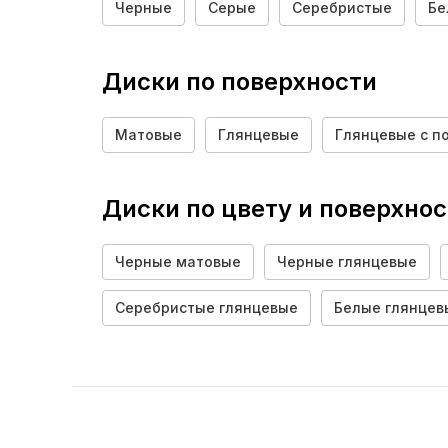
RST
Черные
Серые
Серебристые
Бе
Wheels UP
KDW
Диски по поверхности
XinFA
Матовые
Глянцевые
Глянцевые с п
Диски по цвету и поверхно
Черные матовые
Черные глянцевые
Серебристые глянцевые
Белые глянцев