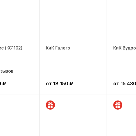
с (КС1102)
КиК Галего
КиК Вудр
тзывов
0
₽
от
18 150
₽
от
15 43