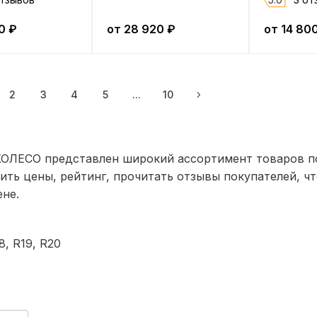
0
₽
от
28 920
₽
от
14 80
2
3
4
5
...
10
 КОЛЕСО представлен широкий ассортимент товаров п
ить цены, рейтинг, прочитать отзывы покупателей, ч
не.
8
,
R19
,
R20