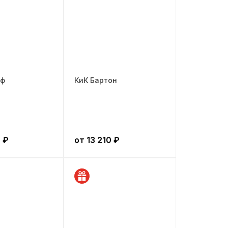
оф
КиК Бартон
0
₽
от
13 210
₽