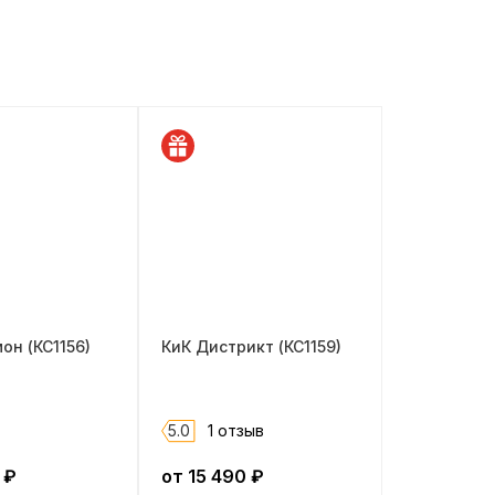
он (КС1156)
КиК Дистрикт (КС1159)
5.0
1 отзыв
₽
от
15 490
₽