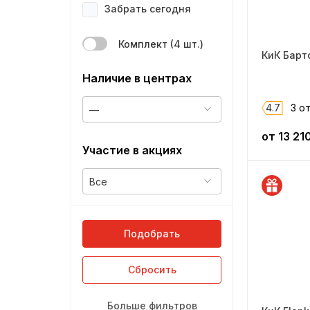
CrossStreet
Забрать сегодня
Slik
Комплект (4 шт.)
Alcasta
КиК Барто
Race Ready
Наличие в центрах
Remain
4.7
3 о
—
Vektor
от
13 21
Replica FR
Участие в акциях
RW Classic
Все
RW Classic EVO
Dezent
Alutec
Подобрать
iFree
Сбросить
Carwel
NZ
Больше фильтров