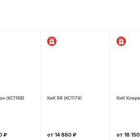
он (КС1168)
КиК R8 (КС1174)
КиК Клерм
0
₽
от
14 880
₽
от
18 150