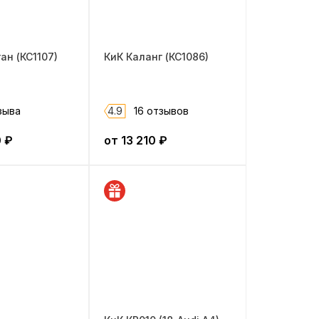
ан (КС1107)
КиК Каланг (КС1086)
зыва
4.9
16 отзывов
0
₽
от
13 210
₽