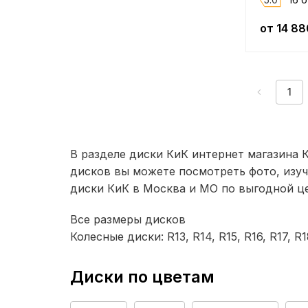
Accuride (Mefro)
Евродиск ФМЗ
от
14 88
Kronprinz
Fondmetal
1
Hartung
SRW
Roner
В разделе диски КиК интернет магазина
Tech Line
дисков вы можете посмотреть фото, изуч
Khomen Wheels
диски КиК в Москва и МО по выгодной це
IVR
Все размеры дисков
RW Premium
Колесные диски:
R13
,
R14
,
R15
,
R16
,
R17
,
R1
SAP
Accuride
Диски по цветам
Megami