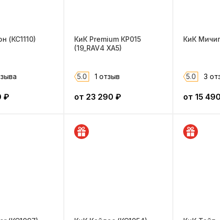
н (КС1110)
КиК Premium КР015
КиК Мичиг
(19_RAV4 XA5)
тзыва
5.0
1 отзыв
5.0
3 от
0
₽
от
23 290
₽
от
15 49