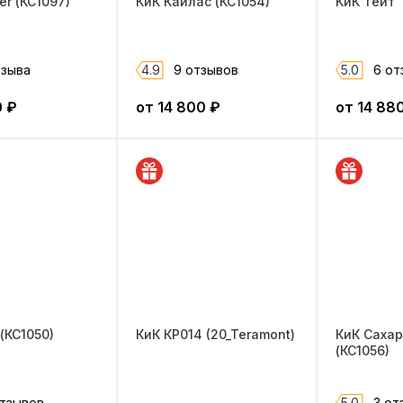
er (КС1097)
КиК Кайлас (КС1054)
КиК Тейт
тзыва
4.9
9 отзывов
5.0
6 от
0
₽
от
14 800
₽
от
14 88
(КС1050)
КиК КР014 (20_Teramont)
КиК Сахар
(КС1056)
отзывов
5.0
3 от