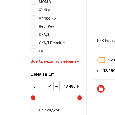
MOMO
X`trike
X`trike RST
RepliKey
СКАД
КиК Корте
СКАД Premium
EX
LegeArtis Replica
5.0
6 о
Все бренды по алфавиту
Replay
от
18 15
Цена за шт.
Neo
MAK
₽
—
₽
Lizardo
LS Forged
Venti
Со скидкой