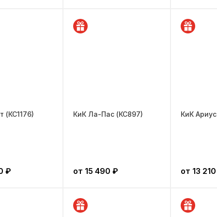
т (КС1176)
КиК Ла-Пас (КС897)
КиК Ариус
0
₽
от
15 490
₽
от
13 210