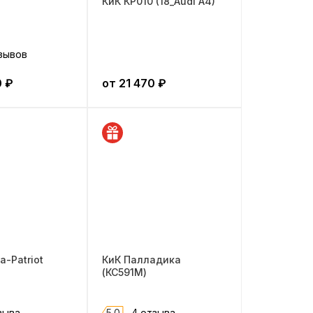
КиК КР010 (18_Audi A4)
зывов
0
₽
от
21 470
₽
а-Patriot
КиК Палладика
(КС591М)
зыва
5.0
4 отзыва