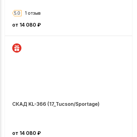
5.0
1 отзыв
от
14 080
₽
СКАД KL-366 (17_Tucson/Sportage)
от
14 080
₽