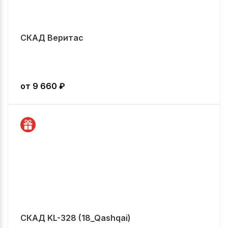
СКАД Веритас
от
9 660
₽
СКАД KL-328 (18_Qashqai)