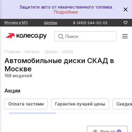
Защитите авто от некачественного топлива.
Подробнее
8 (495) 544-02-02
Москва и МО
Центры
-
-
-
Главная
Каталог
Диски
СКАД
Автомобильные диски СКАД в
Москве
168
моделей
Акции
Оплата частями
Гарантия лучшей цены
Скидка
Фильтр
1