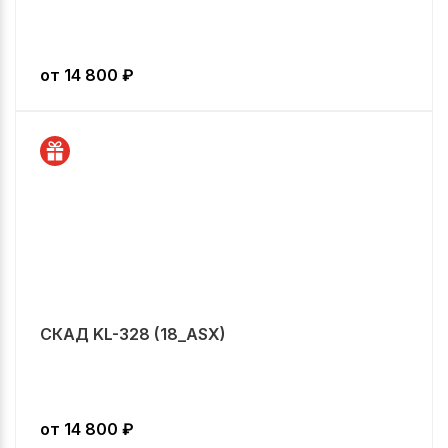
от
14 800
₽
СКАД KL-328 (18_ASX)
от
14 800
₽