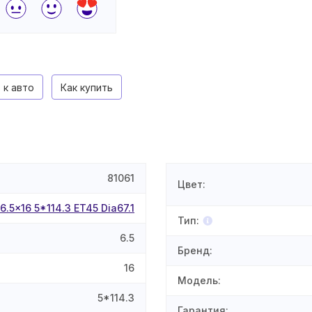
 к авто
Как купить
81061
Цвет
:
6.5x16 5*114.3 ET45 Dia67.1
Тип
:
6.5
Бренд
:
16
Модель
:
5*114.3
Гарантия
: