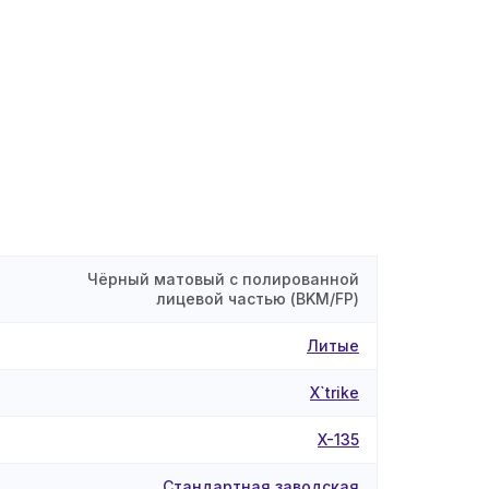
Чёрный матовый с полированной
лицевой частью (BKM/FP)
Литые
X`trike
X-135
Стандартная заводская