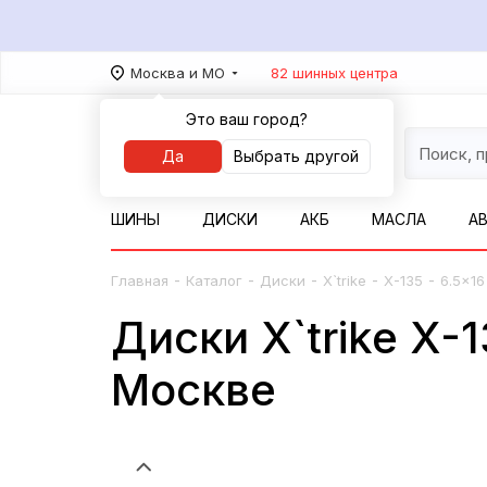
Москва и МО
82 шинных центра
Это ваш город?
Да
Выбрать другой
ШИНЫ
ДИСКИ
АКБ
МАСЛА
А
-
-
-
-
-
Главная
Каталог
Диски
X`trike
X-135
6.5x16
Диски X`trike X-1
Москве