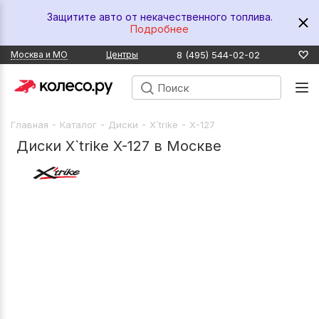
Защитите авто от некачественного топлива.
Подробнее
8 (495) 544-02-02
Москва и МО
Центры
-
-
-
-
Главная
Каталог
Диски
X`trike
X-127
Диски X`trike X-127 в Москве