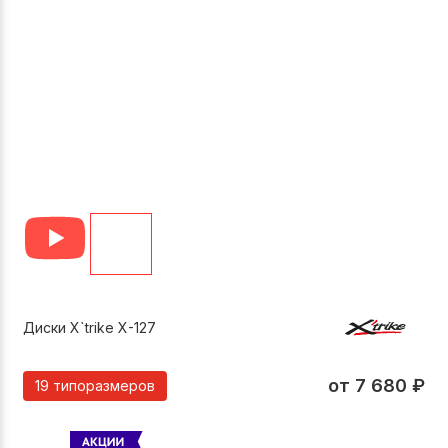
Диски X`trike X-127
от
7 680
₽
19 типоразмеров