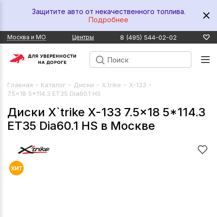
Защитите авто от некачественного топлива.
Подробнее
8 (495) 544-02-02
Москва и МО
Центры
-
-
-
-
-
Главная
Каталог
Диски
X`trike
X-133
7.5x18 5*114.3 ET35 Dia60.1 HS
Диски X`trike X-133 7.5x18 5*114.3
ET35 Dia60.1 HS в Москве