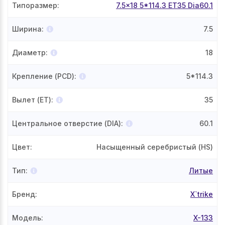
Типоразмер
:
7.5x18 5*114.3 ET35 Dia60.1
Ширина
:
7.5
Диаметр
:
18
Крепление (PCD)
:
5*114.3
Вылет (ET)
:
35
Центральное отверстие (DIA)
:
60.1
Цвет
:
Насыщенный серебристый (HS)
Тип
:
Литые
Бренд
:
X`trike
Модель
:
X-133