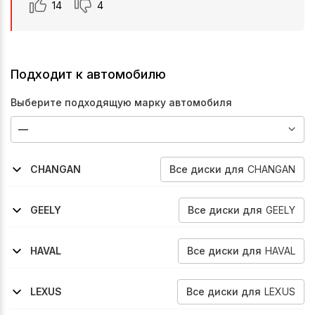
14
4
Подходит к автомобилю
Выберите подходящую марку автомобиля
Все
диски
для
CHANGAN
CHANGAN
2019-2024
2022-2026
2020-2024
2023-2025
2019-2024
2022-2024
2025-2026
2023-2025
2024-2026
Cs55
Cs55-Plus
Cs75-Fl
Cs75-Plus
Cs85-Coupe
Cs95
Uni-S
Cs75-Plus
Cs75-Plus
Все
диски
для
GEELY
GEELY
2022-2024
2023-2026
Okavango
Okavango
Все
диски
для
HAVAL
HAVAL
2014-2020
H2
Все
диски
для
LEXUS
LEXUS