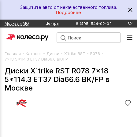
Защитите авто от некачественного топлива.
Подробнее
8 (495) 544-02-02
Москва и МО
Центры
-
-
-
-
-
Главная
Каталог
Диски
X`trike RST
R078
7x18 5*114.3 ET37 Dia66.6 BK/FP
Диски X`trike RST R078 7x18
5*114.3 ET37 Dia66.6 BK/FP в
Москве