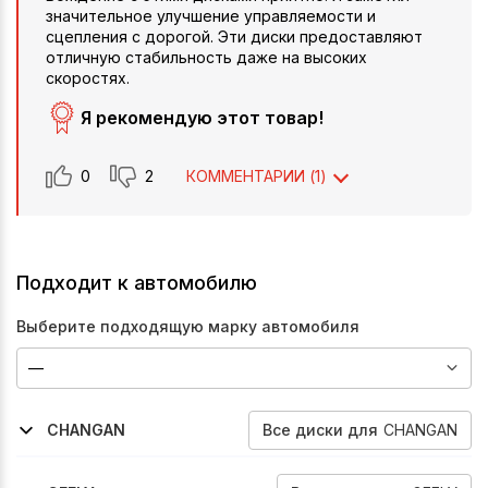
значительное улучшение управляемости и
сцепления с дорогой. Эти диски предоставляют
отличную стабильность даже на высоких
скоростях.
Я рекомендую этот товар!
0
2
КОММЕНТАРИИ (
1
)
Подходит к автомобилю
Выберите подходящую марку автомобиля
Все
диски
для
CHANGAN
CHANGAN
2019-2024
2022-2026
2020-2024
2019-2024
2022-2024
2025-2026
2024-2026
2024-2026
Cs55
Cs55-Plus
Cs75-Fl
Cs85-Coupe
Cs95
Uni-S
Cs75-Plus
Uni-Z