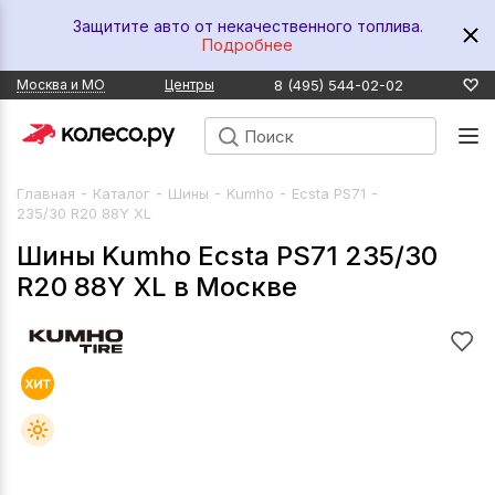
Защитите авто от некачественного топлива.
Подробнее
8 (495) 544-02-02
Москва и МО
Центры
-
-
-
-
-
Главная
Каталог
Шины
Kumho
Ecsta PS71
235/30 R20 88Y XL
Шины Kumho Ecsta PS71 235/30
R20 88Y XL в Москве