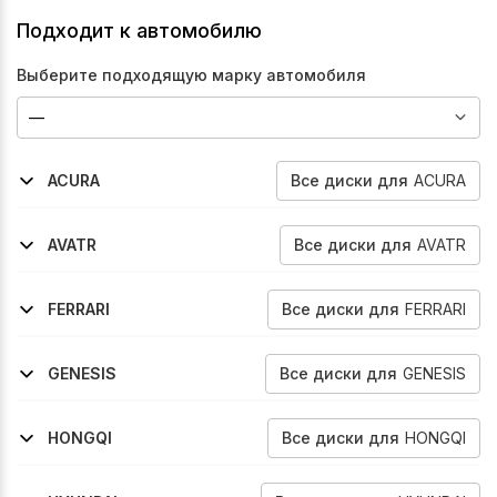
Подходит к автомобилю
Выберите подходящую марку автомобиля
Все
диски
для
ACURA
ACURA
2021-2026
Rdx
Все
диски
для
AVATR
AVATR
2023-2026
2024-2025
12
07
Все
диски
для
FERRARI
FERRARI
2021-2026
2009-2015
2009-2015
2015-2019
2018-2020
2015-2019
2020-2023
2019-2023
2011-2016
2016-2020
2018-2023
296-Gtb
458
458-Speciale
488-Gtb
488-Pista
488-Spider
F8-Spider
F8-Tributo
Ff
Gtc-4-Lusso
Portofino
Все
диски
для
GENESIS
GENESIS
2021-2026
Gv80
Все
диски
для
HONGQI
HONGQI
2019-2024
Hs5