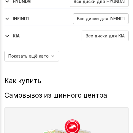
Все
диски
для
HYUNDAI
HYUNDAI
2018-2021
Santa-Fe
Все
диски
для
INFINITI
INFINITI
2008-2013
2008-2013
2008-2013
2008-2013
2013-2018
2022-2026
2013-2018
Fx30
Fx35
Fx37
Fx50
Qx50
Qx60
Qx70
Все
диски
для
KIA
KIA
2016-2022
Sportage
Показать ещё авто
Как купить
Самовывоз из шинного центра