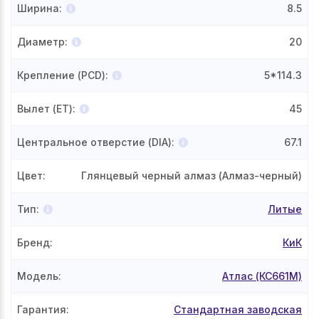
Ширина
:
8.5
Диаметр
:
20
Крепление (PCD)
:
5*114.3
Вылет (ET)
:
45
Центральное отверстие (DIA)
:
67.1
Цвет
:
Глянцевый черный алмаз (Алмаз-черный)
Тип
:
Литые
Бренд
:
КиК
Модель
:
Атлас (КС661М)
Гарантия
:
Стандартная заводская