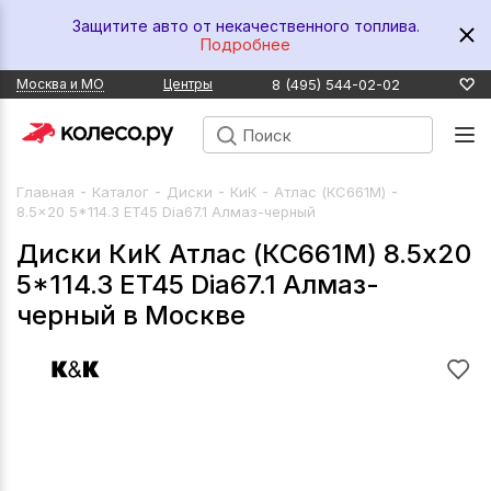
Защитите авто от некачественного топлива.
Подробнее
8 (495) 544-02-02
Москва и МО
Центры
-
-
-
-
-
Главная
Каталог
Диски
КиК
Атлас (КС661M)
8.5x20 5*114.3 ET45 Dia67.1 Алмаз-черный
Диски КиК Атлас (КС661M) 8.5x20
5*114.3 ET45 Dia67.1 Алмаз-
черный в Москве