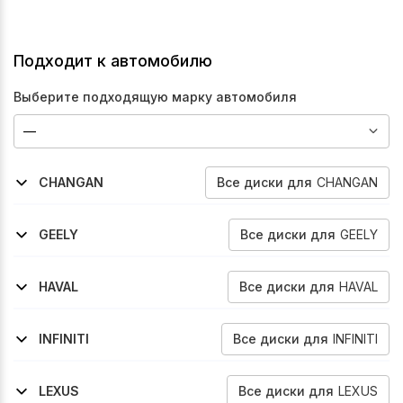
Подходит к автомобилю
Выберите подходящую марку автомобиля
Все
диски
для
CHANGAN
CHANGAN
2023-2025
2022-2024
2023-2026
2022-2026
2020-2026
2023-2025
2024-2026
Cs75-Plus
Cs95
Cs95
Uni-K
Uni-T
Cs75-Plus
Cs75-Plus
Все
диски
для
GEELY
GEELY
2022-2024
2023-2026
Okavango
Okavango
Все
диски
для
HAVAL
HAVAL
2024-2026
2021-2026
H3
Jolion
Все
диски
для
INFINITI
INFINITI
2018-2022
Qx50
Все
диски
для
LEXUS
LEXUS