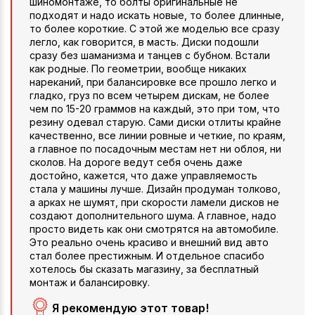
шиномонтаже, то болты оригинальные не
подходят и надо искать новые, то более длинные,
то более короткие. С этой же моделью все сразу
легло, как говорится, в масть. Диски подошли
сразу без шаманизма и танцев с бубном. Встали
как родные. По геометрии, вообще никаких
нареканий, при балансировке все прошло легко и
гладко, груз по всем четырем дискам, не более
чем по 15-20 граммов на каждый, это при том, что
резину одевал старую. Сами диски отлиты крайне
качественно, все линии ровные и четкие, по краям,
а главное по посадочным местам нет ни облоя, ни
сколов. На дороге ведут себя очень даже
достойно, кажется, что даже управляемость
стала у машины лучше. Дизайн продуман толково,
а арках не шумят, при скорости ламели дисков не
создают дополнительного шума. А главное, надо
просто видеть как они смотрятся на автомобиле.
Это реально очень красиво и внешний вид авто
стал более престижным. И отдельное спасибо
хотелось бы сказать магазину, за бесплатный
монтаж и балансировку.
Я рекомендую этот товар!