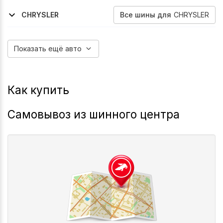
2011-2016
1996-2006
2011-2016
2020-2026
2016-2023
2019-2026
Aveo
Cavalier
Cobalt
Cobalt
Cruze
Monza
Все
шины
для
CHRYSLER
CHRYSLER
2004-2010
2000-2010
Pt-Cruiser
Pt-Cruiser
Показать ещё авто
Как купить
Самовывоз из шинного центра