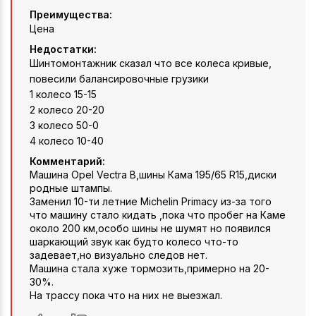
Преимущества:
Цена
Недостатки:
Шинтомонтажник сказал что все колеса кривые,
повесили балансировочные грузики
1 колесо 15-15
2 колесо 20-20
3 колесо 50-0
4 колесо 10-40
Комментарий:
Машина Opel Vectra B,шины Кама 195/65 R15,диски
родные штампы.
Заменил 10-ти летние Michelin Primacy из-за того
что машину стало кидать ,пока что пробег на Каме
около 200 км,особо шины не шумят но появился
шаркающий звук как будто колесо что-то
задевает,но визуально следов нет.
Машина стала хуже тормозить,примерно на 20-
30%.
На трассу пока что на них не выезжал.