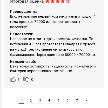
Итоговая оценка:
Преимущества:
Вполне крепкие первый комплект камы отходил 4
года проехав 70000 износ протектора в
половину!!!
Недостатки:
Наверное не стоит ждать премиум качества. По
истечении 4-5 лет проявляется квадрат и трясёт
на углах.)) резину менял не по износу а по
балансировке. Через примерно 60000 - 70000 км.
Комментарий:
Цена. износостойкость ,надёжность, пожалуй эти
критерии перевешивают остальные.
1
0
1
2
3
4
5
6
7
»