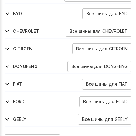
2000-2010
147
Все
шины
для
BYD
BYD
2005-2013
2005-2013
F3
F3-R
Все
шины
для
CHEVROLET
CHEVROLET
2004-2010
2005-2008
2004-2008
Cobalt
Rezzo
Viva
Все
шины
для
CITROEN
CITROEN
2009-2016
C3
Все
шины
для
DONGFENG
DONGFENG
2014-2017
S30
Все
шины
для
FIAT
FIAT
2001-2005
2004-2010
2007-2016
1996-2002
1999-2004
2004-2010
Doblo
Idea
Linea
Marea
Multipla
Multipla
Все
шины
для
FORD
FORD
1994-2002
1998-2002
2008-2013
1998-2004
2002-2012
1996-2000
1999-2000
Contour
Cougar
Fiesta
Focus
Fusion
Mondeo
Mondeo
Все
шины
для
GEELY
GEELY
2007-2010
Fc-Vision