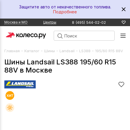
Защитите авто от некачественного топлива.
Подробнее
8 (495) 544-02-02
Москва и МО
Центры
-
-
-
-
-
Главная
Каталог
Шины
Landsail
LS388
195/60 R15 88V
Шины Landsail LS388 195/60 R15
88V в Москве